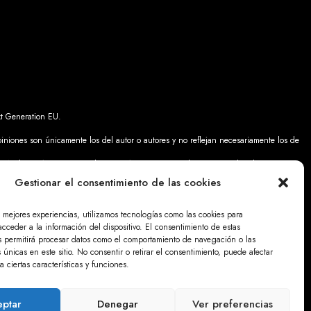
t Generation EU.
piniones son únicamente los del autor o autores y no reflejan necesariamente los de
a. Ni la Unión Europea ni la Comisión Europea pueden ser consideradas
Gestionar el consentimiento de las cookies
s mejores experiencias, utilizamos tecnologías como las cookies para
cceder a la información del dispositivo. El consentimiento de estas
s permitirá procesar datos como el comportamiento de navegación o las
so Legal
s únicas en este sitio. No consentir o retirar el consentimiento, puede afectar
 ciertas características y funciones.
ptar
Denegar
Ver preferencias