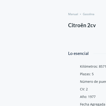
Manual
Gasolina
Citroën 2cv
Lo esencial
Kilómetros
:
857
Plazas
:
5
Número de puer
CV
:
2
Año
:
1977
Fecha Agregad