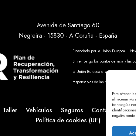
Avenida de Santiago 60
Negreira - 15830 - A Coruña - España
Financiado por la Unión Europea – Nex
Sin embargo los puntos de vista y las o
la Unión Europea o la Comisión Europe
responsables de las mismas.
Para ofrecer la
almacenar y/o a
tecnologías no
Taller
Vehículos
Seguros
Contacto
Avi
identificacione
negativamente a
Política de cookies (UE)
Ace