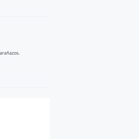
 arañazos.
tura.
tamente.