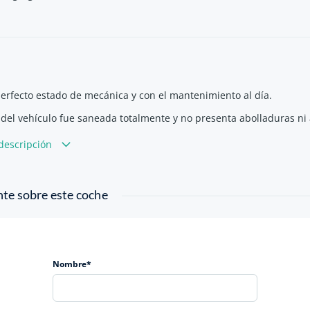
erfecto estado de mecánica y con el mantenimiento al día.
 del vehículo fue saneada totalmente y no presenta abolladuras ni
stá libre de accidentes, fue reparado totalmente de carrocería y pin
 descripción
s un 2Cv - 6CT con color exterior del Charleston.
o tiene ninguna avería mecánica ni eléctrica y funcionando perfec
nte sobre este coche
iene más de 30 años y se puede matricular como histórico.
Nombre*