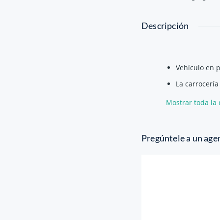
Descripción
Vehículo en p
La carrocería
El vehículo e
Mostrar toda la
El vehículo e
El vehículo n
Pregúntele a un age
El vehículo t