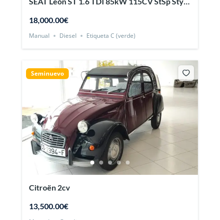
SEAT León ST 1.6 TDI 85kW 115CV StSp Style
Ed 5p.
18,000.00€
Manual
Diesel
Etiqueta C (verde)
Seminuevo
Citroën 2cv
13,500.00€