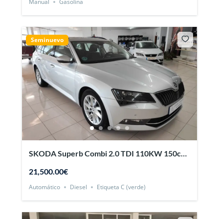
Manual
Gasolina
Seminuevo
SKODA Superb Combi 2.0 TDI 110KW 150cv
DSG Ambition 5p.
21,500.00€
Automático
Diesel
Etiqueta C (verde)