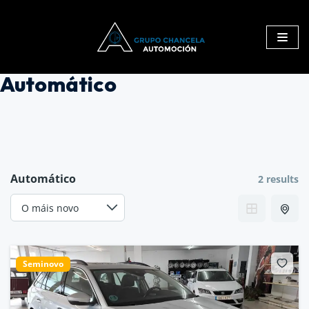
Saltar
ao
contido
Automático
Automático
2 results
Seminovo